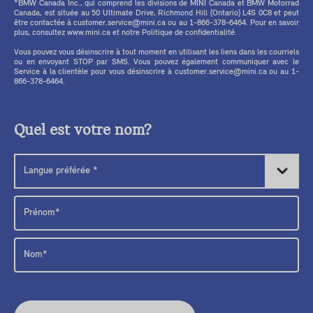
*BMW Canada Inc., qui comprend les divisions de MINI Canada et BMW Motorrad
Canada, est située au 50 Ultimate Drive, Richmond Hill (Ontario) L4S 0C8 et peut
être contactée à customer.service@mini.ca ou au 1-866-378-6464. Pour en savoir
plus, consultez www.mini.ca et notre Politique de confidentialité.
Vous pouvez vous désinscrire à tout moment en utilisant les liens dans les courriels
ou en envoyant STOP par SMS. Vous pouvez également communiquer avec le
Service à la clientèle pour vous désinscrire à customer.service@mini.ca ou au 1-
866-378-6464.
Quel est votre nom?