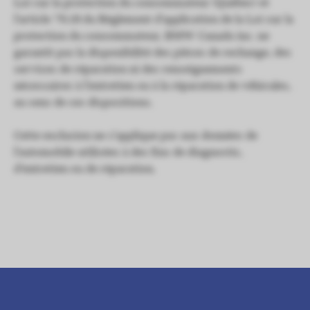
Loi sur la protection du consommateur (Québec) et
l’article 79.18 du Règlement d’application de la Loi sur la
protection du consommateur, BMW Canada inc. ne
garantit pas la disponibilité des pièces de rechange, des
services de réparation ni des renseignements
nécessaires à l’entretien ou à la réparation de véhicules,
au sens de ces dispositions.
Cette exclusion ne s’applique pas aux données de
l’automobile utilisées à des fins de diagnostic,
d’entretien ou de réparation.