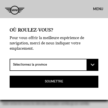
MENU
OÙ ROULEZ-VOUS?
Pour vous offrir la meilleure expérience de
navigation, merci de nous indiquer votre
emplacement.
VÉHICULES D’OCCASION
CERTIFIÉS MINI.
SOUMETTRE
PARCOURIR L’INVENTAIRE
Cette recherche inclura les véhicules d’occasion certifiés
et
non-certifiés.