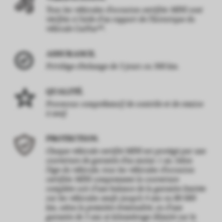
Tous les véhicules d’occasion certifiés MINI sont
vérifiés à l’aide d’un rapport de l’historique du
MD
véhicule CarFax
.
ASSURANCE.
Privilège d’échange de 3 jours ou 300 km.
QUALITÉ.
Processus compréhensif de contrôle et de remise
à neuf.
PROTECTION.
Chaque véhicule certifié MINI est protégé par une
couverture de garantie d’au moins 1 an. Selon
l’âge du véhicule, tous les véhicules d’occasion
certifiés MINI comprennent la couverture
complète soit d’une balance de la garantie limitée
sur les véhicules neufs jusqu’à 4 ans ou 80 000
km, selon la première éventualité, ou d’une
garantie de 5 ans et kilométrage illimité sur le