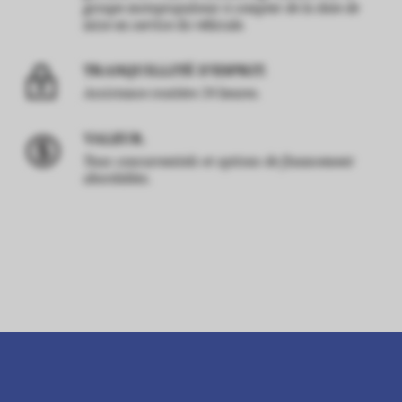
groupe motopropulseur à compter de la date de
mise en service du véhicule.
TRANQUILLITÉ D’ESPRIT.
Assistance routière 24 heures.
VALEUR.
Taux concurrentiels et options de financement
abordables.