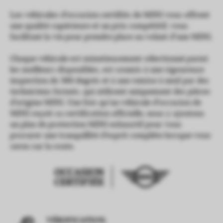
Les véhicules d’occasion certifiés de MINI vous offrent
une qualité supérieure et un prix compétitif, vous
facilitant la vie pour prendre place au volant d’une MINI.
Chaque véhicule est minutieusement sélectionné parmi
les meilleurs disponibles, est soumis à une rigoureuse
inspection de 360 degrés et à une remise à neuf par des
techniciens formés, qui utilisent uniquement des pièces
d’origine MINI. Une fois qu’un véhicule d’occasion de
MINI reçoit sa certification officielle, nous y ajoutons
un plan de protection MINI exhaustif pour vous
procurer une tranquillité d’esprit complète lorsque vous
serez sur la route.
VÉRIFICATION.