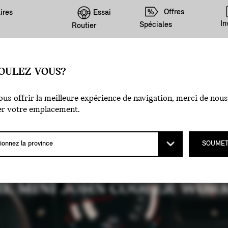
Offres
Essai
ires
In
Spéciales
Routier
OULEZ-VOUS?
Z-VOUS AU
us offrir la meilleure expérience de navigation, merci de nous
er votre emplacement.
SOUMET
E MINI JOHN COOPER WORK