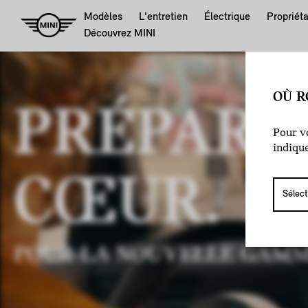
Modèles
L'entretien
Électrique
Propriéta
Découvrez MINI
OÙ R
PRÉPARE
Pour vo
indiqu
CŒUR.
POUR LA NOUVELLE GAMM