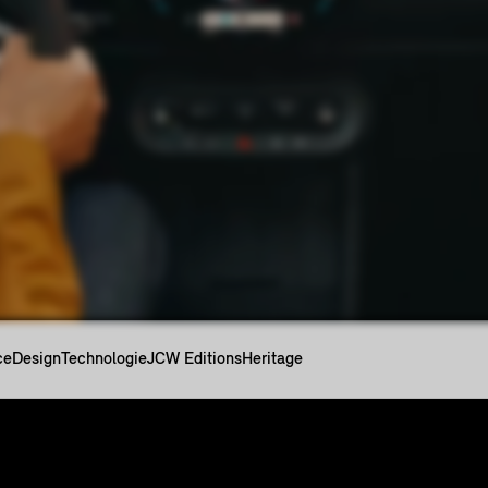
ce
Design
Technologie
JCW Editions
Heritage