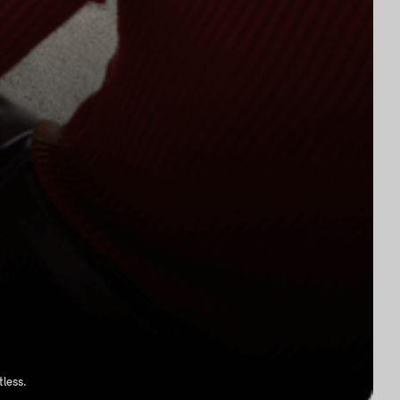
tless.