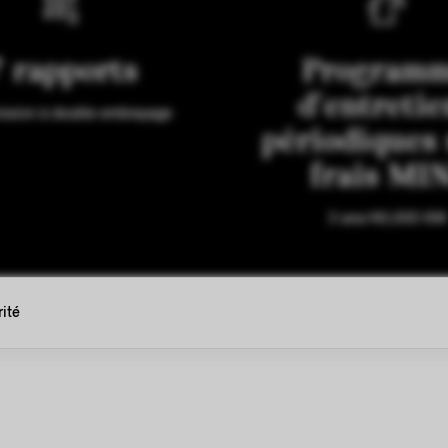
 rapports
Program
d'entretie
ission à double embrayage
périodiques
frais MI
3 ans/40,000 KM
ité