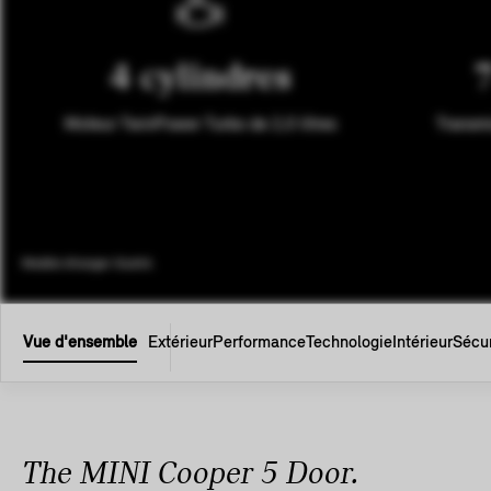
4 cylindres
7
Moteur TwinPower Turbo de 2,0 litres
Transm
Modèle étranger illustré.
Vue d'ensemble
Extérieur
Performance
Technologie
Intérieur
Sécur
The MINI Cooper 5 Door.