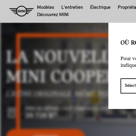
Modèles
L'entretien
Électrique
Propriéta
Découvrez MINI
OÙ R
LA NOUVELLE
Pour vo
indiqu
MINI COOPER 5
L'ICÔNE ORIGINALE. MÊME PUISSANCE,
PRIX DE DÉPART TOUT COMPRIS A PARTIR DE :
39 726 $
*