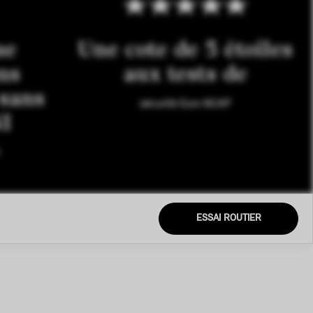
me
Une cote de 5 étoiles
ns
aux tests de
 sans
sécurité Euro NCAP
NI
ESSAI ROUTIER