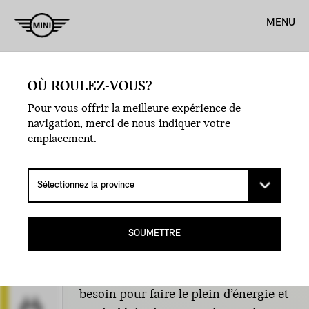
MENU
Accueil
OÙ ROULEZ-VOUS?
COMMENT DOIS-JE
Pour vous offrir la meilleure expérience de
navigation, merci de nous indiquer votre
RECHARGER
emplacement.
MA MINI
COUNTRYMAN TOUT
ÉLECTRIQUE?
SOUMETTRE
Une prise domestique standard de
110 v est tout ce dont vous avez
besoin pour faire le plein d’énergie et