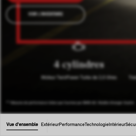
VOIR L'INVENTAIRE
4 cylindres
Moteur TwinPower Turbo de 2,0 litres
Tra
** Mesures de performance telles que fournies par BMW AG. Modèle étranger illustré.
Vue d'ensemble
Extérieur
Performance
Technologie
Intérieur
Sécur