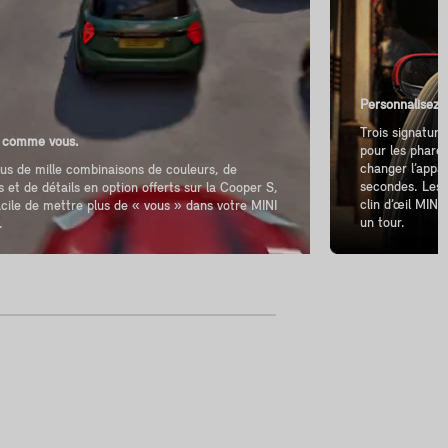
Personnalisez v
Trois signatur
 comme vous.
pour les phares
changer l’appa
us de mille combinaisons de couleurs, de
secondes. Les 
ns et de détails en option offerts sur la Cooper S,
clin d’œil MINI,
facile de mettre plus de « vous » dans votre MINI
un tour.
.