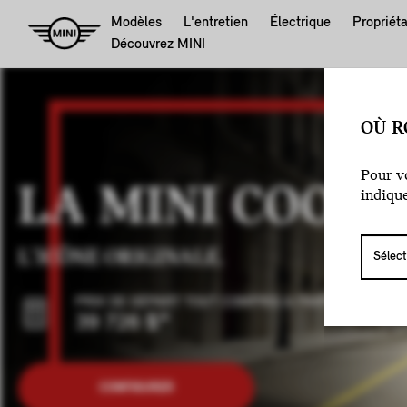
Modèles
L'entretien
Électrique
Propriéta
Découvrez MINI
OÙ R
Pour vo
LA MINI COOPE
indiqu
L'ICÔNE ORIGINALE.
PRIX DE DÉPART TOUT COMPRIS A PARTIR DE :
39 726 $
*
CONFIGURER