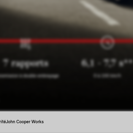
7 rapports
6,1 - 7,7 s**
nsmission à double embrayage
0 à 100 km/h
ité
John Cooper Works