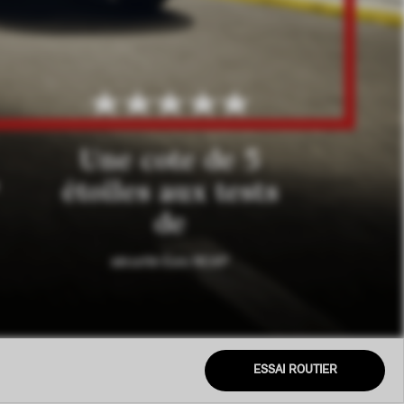
Une cote de 5
étoiles aux tests
de
sécurité Euro NCAP
ESSAI ROUTIER