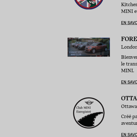
Kitche
MINI et
EN SAVO
FORE
London
Bienve
le tran
MINI.
EN SAVO
OTTA
Ottawa
Créé pa
aventu
EN SAVO