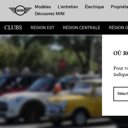
Modèles
L'entretien
Électrique
Propriéta
Découvrez MINI
CLUBS
RÉGION EST
RÉGION CENTRALE
RÉGION 
OÙ R
Pour vo
indiqu
C