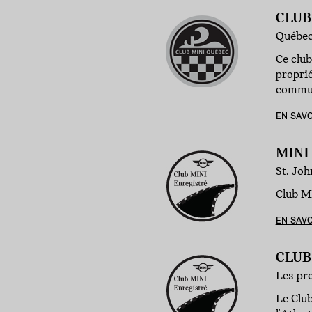
CLUB
Québec
Ce clu
proprié
commun
EN SAVO
MINI
St. Joh
Club MI
EN SAVO
CLUB
Les pro
Le Club