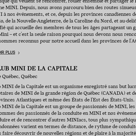
tique qui veulent se rencontrer, rouler ensemble et partager le
e MINI. Depuis, nous avons parcouru bien des routes sinueuse
 à nos événements, et ce, depuis les provinces canadiennes de
io, de la Nouvelle-Angleterre, de la Caroline du Nord, et au-d
fié qui accueille des membres de tous les âges partageant un 
ni – et c'est la seule raison pourquoi nous devons nous rencon
sommes reconnus pour notre accueil dans les provinces de l'At
IR PLUS
LUB MINI DE LA CAPITALE
de Québec, Québec
 MINI de la Capitale est un organisme enregistré sans but luc
étaires de MINI de la grande région de Québec (CANADA) et de
vinces Atlantiques et même des États de l'Est des États-Unis.
 MINI de la Capitale est un groupe de passionnés de MINI, les
ommes des passionnés de la conduite en MINI et nos événemen
uire et de rencontrer d'autres MINIacs, tous plus sympathique
données varient en termes de distance, de rythme de conduite 
 faire découvrir de nouvelles régions et de plaire à la majori