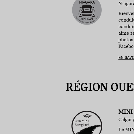
Niagara
Bienven
conduit
condui
aime se
photos,
Faceboo
EN SAVO
RÉGION OUE
MINI
Calgary
Le MINI