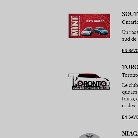
SOUT
Ontari
Un rass
sud de 
EN SAVO
TORO
Toront
Le club
que le
l’auto,
et des 
EN SAVO
NIAG