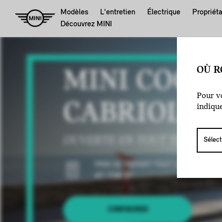
Modèles
L'entretien
Électrique
Propriéta
Découvrez MINI
OÙ R
MINI COOP
Pour vo
CABRIOLET.
indiqu
OUVERTE EN TOUT TEMPS.
PRIX DE DÉPART TOUT COMPRIS A PA
47 726 $
*
CONFIGURER