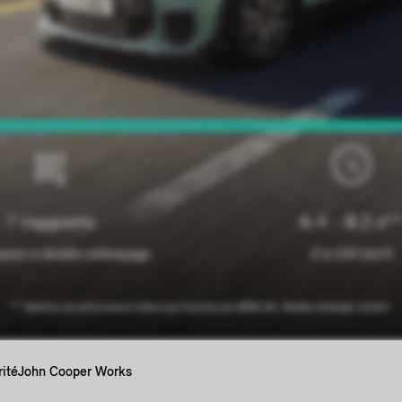
7 rapports
6.4 – 8.2 s*
ssion à double embrayage
0 à 100 km/h
** Mesures de performance telles que fournies par BMW AG. Modèle étranger illustré.
ité
John Cooper Works