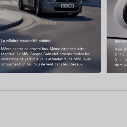
La célèbre maniabilité précise.
Infinim
Même centre de gravité bas. Même direction ultra-
Avec pl
réactive. La MINI Cooper Cabriolet procure toutes les
finitio
sensations de kart que vous attendez d'une MINI. Avec
S, il n
simplement un peu plus de vent dans les cheveux.
de « vo