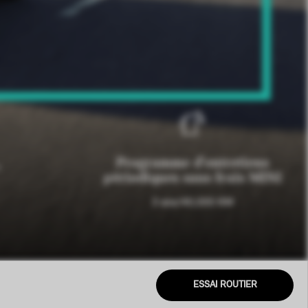
Programme d'entretiens
*
périodiques sans frais MINI
3 ans/40,000 KM
ESSAI ROUTIER