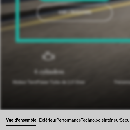
VOIR L'INVENTAIRE
4 cylindres
Moteur TwinPower Turbo de 2,0 litres
Transmi
Vue d'ensemble
Extérieur
Performance
Technologie
Intérieur
Sécur