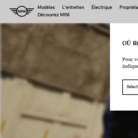
Modèles
L'entretien
Électrique
Propriéta
Découvrez MINI
OÙ R
Pour vo
indiqu