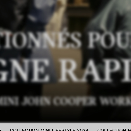
IONNÉS POU
GNE RAPI
MINI JOHN COOPER WORK
5
COLLECTION MINI LIFESTYLE 2024
COLLECTION M