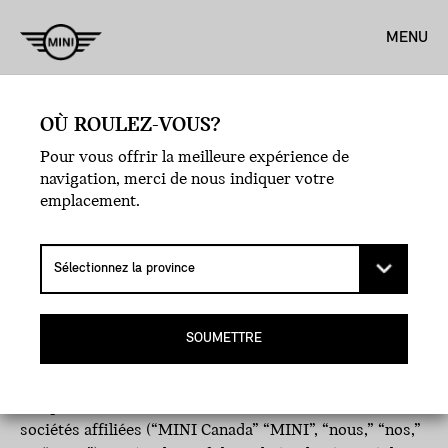
MENU
OÙ ROULEZ-VOUS?
Pour vous offrir la meilleure expérience de
navigation, merci de nous indiquer votre
POLITIQUE DE
emplacement.
CONFIDENTIALITÉ
Date d’entrée en vigueur: 23 juin 2026
SOUMETTRE
© MINI Canada
MINI Canada, une division de BMW Canada Inc., y
compris les Services financiers MINI Canada et ses
sociétés affiliées (“MINI Canada” “MINI”, “nous,” “nos,”